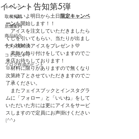
イベント告知第5弾
キャンペーン
　いよいよ明日から土日
限定キャンペ
取材掲載
ーン
を開始します！！
店舗案内
　アイスを注文していただきましたら
商品紹介
くじを引いてもらい、当たりが出まし
今すぐ始める
たら桃対決アイスをプレゼント💛
　素敵な飾り付けをしていますのでご
コミュニティ
来店お待ちしております！　
ブログ作成のヒント
※材料に限りがありますので無くなり
次第終了とさせていただきますのでご
了承ください。
　またフェイスブックとインスタグラ
ムに「フォロー」と「いいね」をして
いただいた方には更にアイスをサービ
スしますので定員にお声掛けください
(^^♪