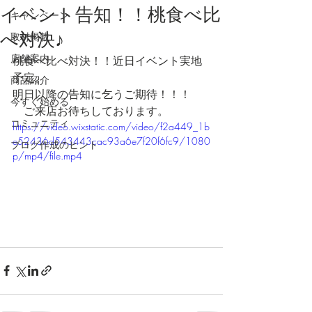
イベント告知！！桃食べ比
キャンペーン
べ対決♪
取材掲載
店舗案内
桃食べ比べ対決！！近日イベント実地
予定。
商品紹介
明日以降の告知に乞うご期待！！！
今すぐ始める
　ご来店お待ちしております。
コミュニティ
https://video.wixstatic.com/video/f2a449_1b
e52436d543443cac93a6e7f20f6fc9/1080
ブログ作成のヒント
p/mp4/file.mp4