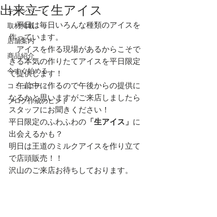
出来立て生アイス
キャンペーン
　平日は毎日いろんな種類のアイスを
取材掲載
作っています。
店舗案内
　アイスを作る現場があるからこそで
商品紹介
きる本気の作りたてアイスを平日限定
今すぐ始める
で提供します！
　午前中に作るので午後からの提供に
コミュニティ
なるかと思いますがご来店しましたら
ブログ作成のヒント
スタッフにお聞きください！
平日限定のふわふわの
「生アイス」
に
出会えるかも？
明日は王道のミルクアイスを作り立て
で店頭販売！！　
沢山のご来店お待ちしております。