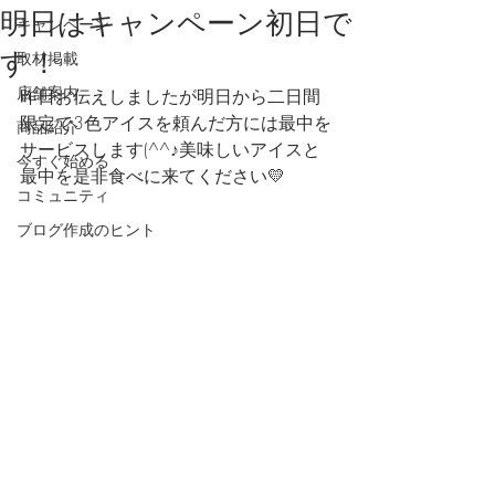
明日はキャンペーン初日で
キャンペーン
す！
取材掲載
店舗案内
昨日お伝えしましたが明日から二日間
限定で3色アイスを頼んだ方には最中を
商品紹介
サービスします(^^♪美味しいアイスと
今すぐ始める
最中を是非食べに来てください💛
コミュニティ
ブログ作成のヒント