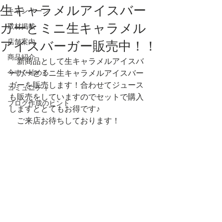
生キャラメルアイスバー
キャンペーン
ガーとミニ生キャラメル
取材掲載
店舗案内
アイスバーガー販売中！！
商品紹介
　新商品として生キャラメルアイスバ
今すぐ始める
ーガーとミニ生キャラメルアイスバー
ガーを販売します！合わせてジュース
コミュニティ
も販売をしていますのでセットで購入
ブログ作成のヒント
しますととてもお得です♪
　ご来店お待ちしております！