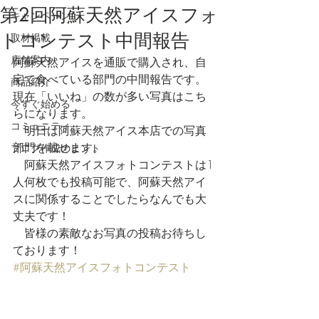
第2回阿蘇天然アイスフォ
キャンペーン
トコンテスト中間報告
取材掲載
店舗案内
阿蘇天然アイスを通販で購入され、自
宅で食べている部門の中間報告です。
商品紹介
現在「いいね」の数が多い写真はこち
今すぐ始める
らになります。
コミュニティ
　明日は阿蘇天然アイス本店での写真
部門を載せます。
ブログ作成のヒント
　阿蘇天然アイスフォトコンテストは1
人何枚でも投稿可能で、阿蘇天然アイ
スに関係することでしたらなんでも大
丈夫です！
　皆様の素敵なお写真の投稿お待ちし
ております！
#阿蘇天然アイスフォトコンテスト