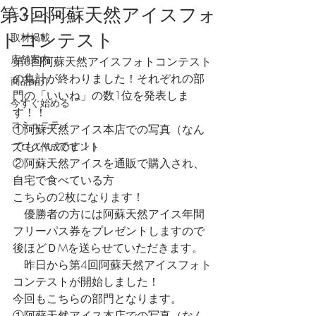
第3回阿蘇天然アイスフォ
キャンペーン
トコンテスト
取材掲載
店舗案内
第3回阿蘇天然アイスフォトコンテスト
の集計が終わりました！それぞれの部
商品紹介
門の「いいね」の数1位を発表しま
今すぐ始める
す！！
コミュニティ
①阿蘇天然アイス本店での写真（なん
でもいいです！）
ブログ作成のヒント
②阿蘇天然アイスを通販で購入され、
自宅で食べている方
こちらの2枚になります！
　優勝者の方には阿蘇天然アイス年間
フリーパス券をプレゼントしますので
後ほどＤMを送らせていただきます。
　昨日から第4回阿蘇天然アイスフォト
コンテストが開始しました！
今回もこちらの部門となります。
①阿蘇天然アイス本店での写真（なん