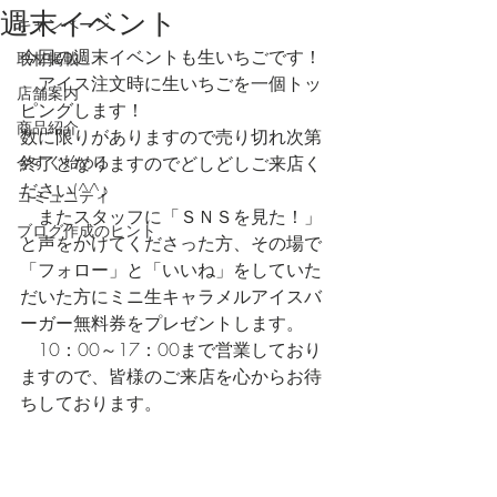
週末イベント
キャンペーン
今回の週末イベントも生いちごです！
取材掲載
　アイス注文時に生いちごを一個トッ
店舗案内
ピングします！
商品紹介
数に限りがありますので売り切れ次第
今すぐ始める
終了となりますのでどしどしご来店く
ださい(^^♪
コミュニティ
　またスタッフに「ＳＮＳを見た！」
ブログ作成のヒント
と声をかけてくださった方、その場で
「フォロー」と「いいね」をしていた
だいた方にミニ生キャラメルアイスバ
ーガー無料券をプレゼントします。
　10：00～17：00まで営業しており
ますので、皆様のご来店を心からお待
ちしております。