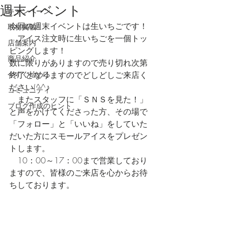
週末イベント
キャンペーン
今回の週末イベントは生いちごです！
取材掲載
　アイス注文時に生いちごを一個トッ
店舗案内
ピングします！
商品紹介
数に限りがありますので売り切れ次第
今すぐ始める
終了となりますのでどしどしご来店く
ださい(^^♪
コミュニティ
　またスタッフに「ＳＮＳを見た！」
ブログ作成のヒント
と声をかけてくださった方、その場で
「フォロー」と「いいね」をしていた
だいた方にスモールアイスをプレゼン
トします。
　10：00～17：00まで営業しており
ますので、皆様のご来店を心からお待
ちしております。