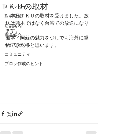
ＴＫＵの取材
キャンペーン
　本日ＴＫＵの取材を受けました。放
取材掲載
送は熊本ではなく台湾での放送になり
店舗案内
ます。
商品紹介
熊本・阿蘇の魅力を少しでも海外に発
今すぐ始める
信できたらと思います。
コミュニティ
ブログ作成のヒント