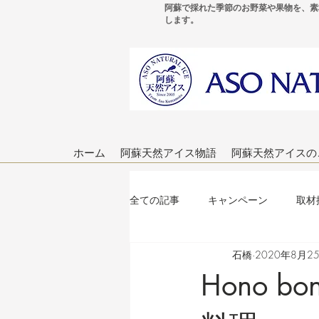
阿蘇で採れた季節のお野菜や果物を、素
します。
ホーム
阿蘇天然アイス物語
阿蘇天然アイスの
全ての記事
キャンペーン
取材
石橋
2020年8月2
ブログ作成のヒント
Hono 