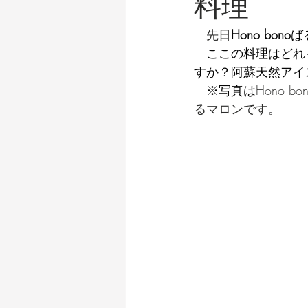
料理
　先日
Hono bono
ば
　ここの料理はどれ
すか？阿蘇天然アイ
　※写真は
Hono 
るマロンです。