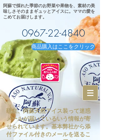
阿蘇で採れた季節のお野菜や果物を、素材の美
味しさそのままギュッとアイスに。ママの愛を
こめてお届けします。
0967-22-4840
商品購入はここをクリック
現在、​阿蘇天然アイス装って迷惑
メールが届いているいう情報が寄
せられています。基本弊社から添
付ファイル付きのメールを送るこ