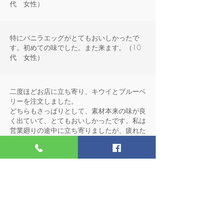
代 女性）
特にバニラエッグがとてもおいしかったで
す。初めての味でした。また来ます。（10
代 女性）
二度ほどお店に立ち寄り、キウイとブルーベ
リーを注文しました。
どちらもさっぱりとして、素材本来の味が良
く出ていて、とてもおいしかったです。私は
営業廻りの途中に立ち寄りましたが、疲れた
頭と体を癒すにはぴったりですよ！！
もっといろんな味のアイスを食べてみたく
て、ギフトセットを注文しました。早く届か
ないかなと心待ちにしております！！（20
代 男性）
私はアイスクリームが大好きで、いろいろな