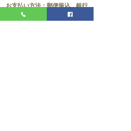
お支払い方法：郵便振込、銀行
振込、代引きがご利用いただけ
ます。
郵便振込・銀行振込の際は、7
日以内にご入金がない場合、キ
ャンセルとさせていただきます
のでご了承ください。
返品について：商品の特性上、
お客様のご都合による返品・交
換はお受け出来ません。
弊社のミスによる不良品・破
損・誤納等の場合はお手数では
ございますがメールまたはお電
話にてご連絡ください。