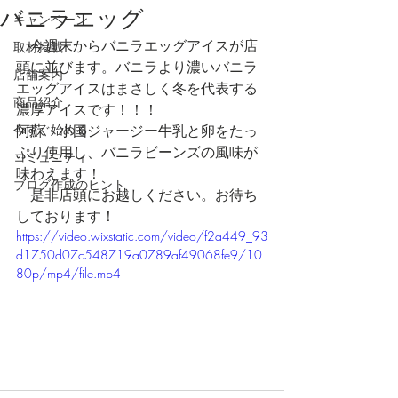
バニラエッグ
キャンペーン
　今週末からバニラエッグアイスが店
取材掲載
頭に並びます。バニラより濃いバニラ
店舗案内
エッグアイスはまさしく冬を代表する
商品紹介
濃厚アイスです！！！
今すぐ始める
阿蘇・小国ジャージー牛乳と卵をたっ
ぷり使用し、バニラビーンズの風味が
コミュニティ
味わえます！
ブログ作成のヒント
　是非店頭にお越しください。お待ち
しております！
https://video.wixstatic.com/video/f2a449_93
d1750d07c548719a0789af49068fe9/10
80p/mp4/file.mp4