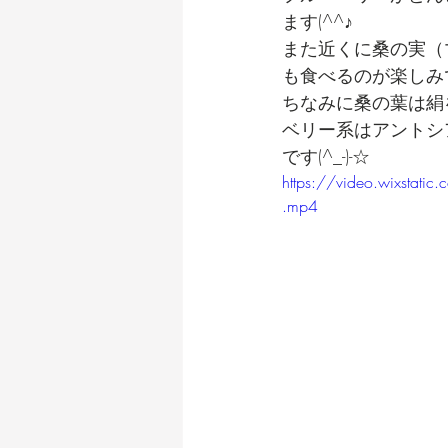
ます(^^♪
また近くに桑の実（
も食べるのが楽しみ
ちなみに桑の葉は絹
ベリー系はアントシ
です(^_-)-☆
https://video.wixst
.mp4