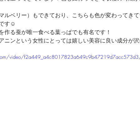
マルベリー）もできており、こちらも色が変わってきて
です☺
を作る蚕が唯一食べる葉っぱでも有名です！
アニンという女性にとっては嬉しい美容に良い成分が沢
atic.com/video/f2a449_a4c8017823a649c9b47219d7acc573d3