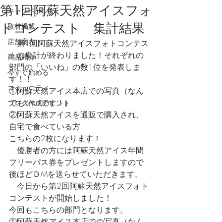
第1回阿蘇天然アイスフォ
キャンペーン
トコンテスト 集計結果
取材掲載
店舗案内
　第1回阿蘇天然アイスフォトコンテス
トの集計が終わりました！それぞれの
商品紹介
部門の「いいね」の数1位を発表しま
今すぐ始める
す！！
コミュニティ
①阿蘇天然アイス本店での写真（なん
でもいいです！）
ブログ作成のヒント
②阿蘇天然アイスを通販で購入され、
自宅で食べている方
こちらの2枚になります！
　優勝者の方には阿蘇天然アイス年間
フリーパス券をプレゼントしますので
後ほどＤMを送らせていただきます。
　今日から第2回阿蘇天然アイスフォト
コンテストが開始しました！
今回もこちらの部門となります。
①阿蘇天然アイス本店での写真（なん